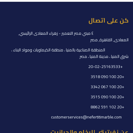
كن على اتصال
المقر الرئيسي:
٤ مبني مصر التعمير - زهراء المعادى الرائيسي,
المعادى, القاهرة, مصر
المنشأة:
المنطقة الصناعية بالمنيا ، منطقة الكيماويات ومواد البناء ،
شرق المنيا ، مدينة المنيا ، مصر
+20-02-25163533
+20 100 090 3518
+20 100 067 3342
+20 100 090 3515
+20 102 591 8862
customerservices@nefertitimarble.com
عن نفرتيتي للرخام والجرانيت