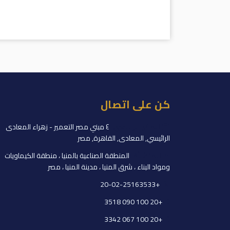
كن على اتصال
المقر الرئيسي:
٤ مبني مصر التعمير - زهراء المعادى
الرائيسي, المعادى, القاهرة, مصر
المنشأة:
المنطقة الصناعية بالمنيا ، منطقة الكيماويات
ومواد البناء ، شرق المنيا ، مدينة المنيا ، مصر
+20-02-25163533
+20 100 090 3518
+20 100 067 3342