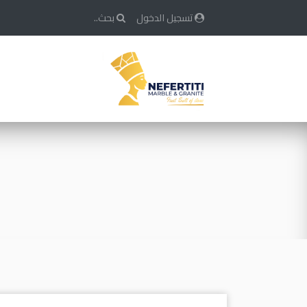
تسجيل الدخول
بحث..