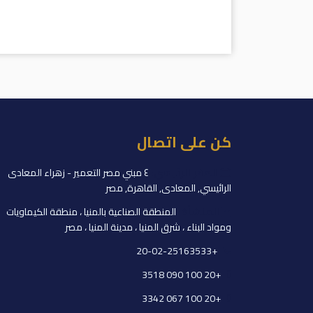
كن على اتصال
المقر الرئيسي:
٤ مبني مصر التعمير - زهراء المعادى
الرائيسي, المعادى, القاهرة, مصر
المنشأة:
المنطقة الصناعية بالمنيا ، منطقة الكيماويات
ومواد البناء ، شرق المنيا ، مدينة المنيا ، مصر
+20-02-25163533
+20 100 090 3518
+20 100 067 3342