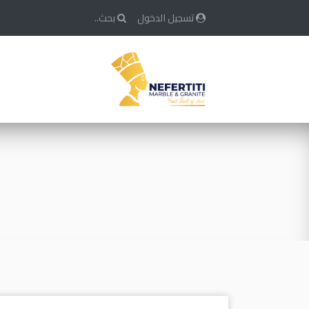
تسجيل الدخول
بحث..