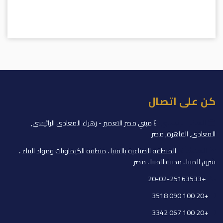
كن على اتصال
المقر الرئيسي:
٤ مبني مصر التعمير - زهراء المعادى الرائيسي,
المعادى, القاهرة, مصر
المنشأة:
المنطقة الصناعية بالمنيا ، منطقة الكيماويات ومواد البناء ،
شرق المنيا ، مدينة المنيا ، مصر
+20-02-25163533
+20 100 090 3518
+20 100 067 3342