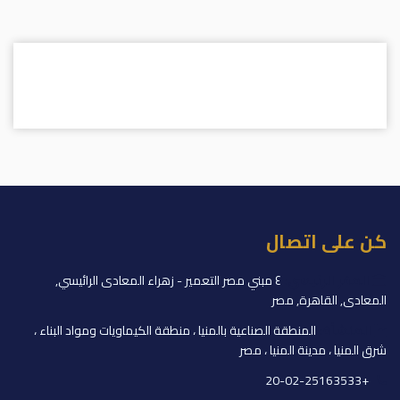
كن على اتصال
المقر الرئيسي:
٤ مبني مصر التعمير - زهراء المعادى الرائيسي,
المعادى, القاهرة, مصر
المنشأة:
المنطقة الصناعية بالمنيا ، منطقة الكيماويات ومواد البناء ،
شرق المنيا ، مدينة المنيا ، مصر
+20-02-25163533