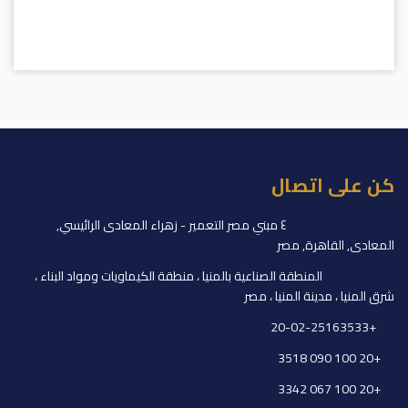
كن على اتصال
المقر الرئيسي:
٤ مبني مصر التعمير - زهراء المعادى الرائيسي,
المعادى, القاهرة, مصر
المنشأة:
المنطقة الصناعية بالمنيا ، منطقة الكيماويات ومواد البناء ،
شرق المنيا ، مدينة المنيا ، مصر
+20-02-25163533
+20 100 090 3518
+20 100 067 3342