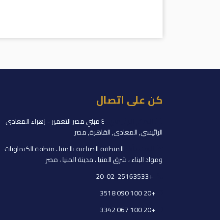
كن على اتصال
المقر الرئيسي:
٤ مبني مصر التعمير - زهراء المعادى
الرائيسي, المعادى, القاهرة, مصر
المنشأة:
المنطقة الصناعية بالمنيا ، منطقة الكيماويات
ومواد البناء ، شرق المنيا ، مدينة المنيا ، مصر
+20-02-25163533
+20 100 090 3518
+20 100 067 3342