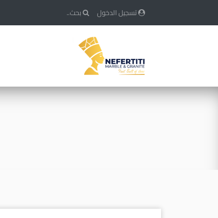
تسجيل الدخول
بحث..